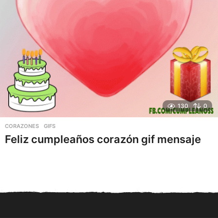
130
0
CORAZONES
,
GIFS
Feliz cumpleaños corazón gif mensaje