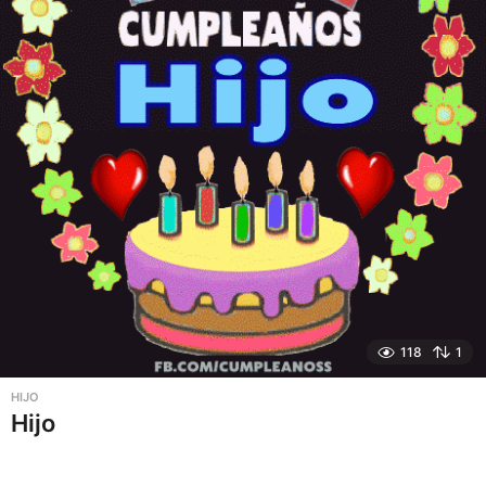
118
1
HIJO
Hijo