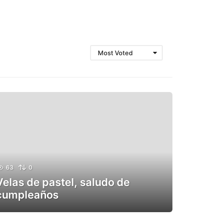
Most Voted
63
0
Velas de pastel, saludo de
cumpleaños