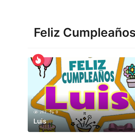
Feliz Cumpleaños
262
0
Luis