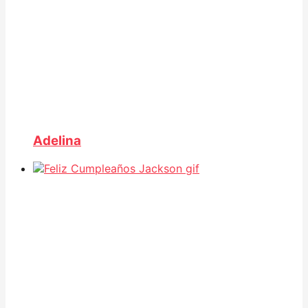
Adelina