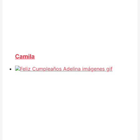
Camila