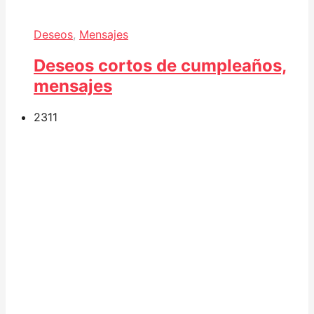
Deseos
,
Mensajes
Deseos cortos de cumpleaños,
mensajes
231
1