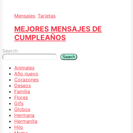
Mensajes
,
Tarjetas
MEJORES MENSAJES DE
CUMPLEAÑOS
Search
Search
Animales
Año nuevo
Corazones
Deseos
Familia
Flores
Gifs
Globos
Hermana
Hermanita
Hijo
Mama