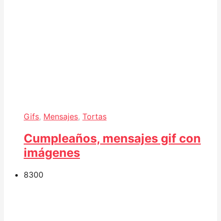
Gifs
,
Mensajes
,
Tortas
Cumpleaños, mensajes gif con
imágenes
830
0