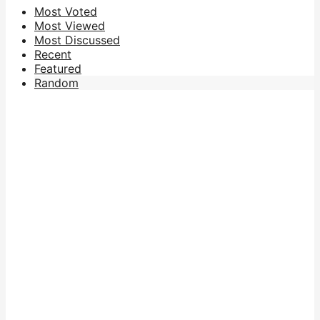
Most Voted
Most Viewed
Most Discussed
Recent
Featured
Random