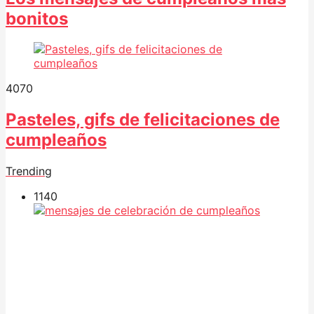
bonitos
407
0
Pasteles, gifs de felicitaciones de
cumpleaños
Trending
114
0