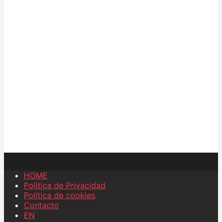
HOME
Política de Privacidad
Política de cookies
Contacto
EN