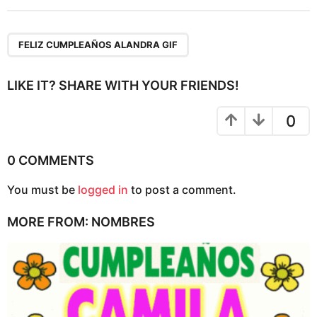
t
P
a
FELIZ CUMPLEAÑOS ALANDRA GIF
g
i
LIKE IT? SHARE WITH YOUR FRIENDS!
n
a
0
t
i
0 COMMENTS
o
You must be
logged in
to post a comment.
n
MORE FROM:
NOMBRES