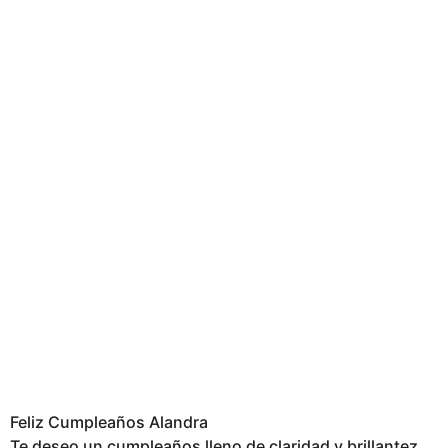
Feliz Cumpleaños Alandra
Te deseo un cumpleaños lleno de claridad y brillantez.