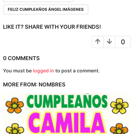
i
n
FELIZ CUMPLEAÑOS ÁNGEL IMÁGENES
a
t
LIKE IT? SHARE WITH YOUR FRIENDS!
i
o
0
n
0 COMMENTS
You must be
logged in
to post a comment.
MORE FROM:
NOMBRES