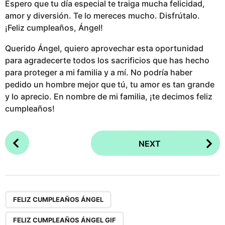
Espero que tu día especial te traiga mucha felicidad,
amor y diversión. Te lo mereces mucho. Disfrútalo.
¡Feliz cumpleaños, Ángel!
Querido Ángel, quiero aprovechar esta oportunidad
para agradecerte todos los sacrificios que has hecho
para proteger a mi familia y a mí. No podría haber
pedido un hombre mejor que tú, tu amor es tan grande
y lo aprecio. En nombre de mi familia, ¡te decimos feliz
cumpleaños!
P
NEXT
o
s
t
P
,
,
a
FELIZ CUMPLEAÑOS ÁNGEL
g
FELIZ CUMPLEAÑOS ÁNGEL GIF