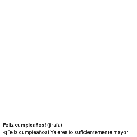
Feliz cumpleaños!
(jirafa)
«¡Feliz cumpleaños! Ya eres lo suficientemente mayor