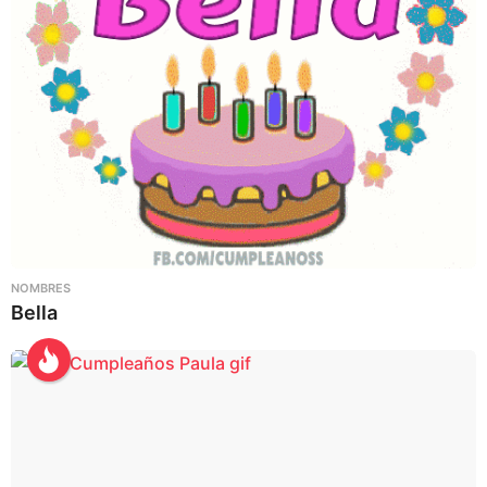
NOMBRES
Bella