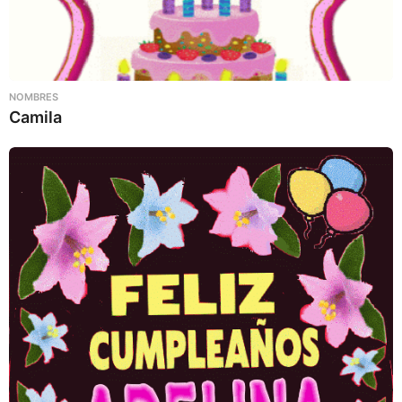
NOMBRES
Camila