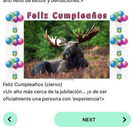
año lleno de éxitos y bendiciones.»
Feliz Cumpleaños (ciervo)
«Un año más cerca de la jubilación… ¡o de ser
oficialmente una persona con ‘experiencia’!»
P
NEXT
o
s