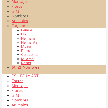
Mensajes
Flores
Gifs
Nombres
Animales
Tarjetas
Familia
Hijo
Hermana
Hermanita
Mama
Primo
Corazones
Mi Amor
Rosas
(A–Z) Nombres
ES.HBDAY.ART
Tortas
Mensajes
Flores
Gifs
Nombres
Animales