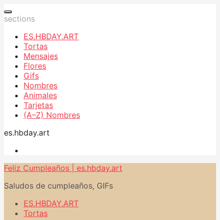
sections
ES.HBDAY.ART
Tortas
Mensajes
Flores
Gifs
Nombres
Animales
Tarjetas
(A–Z) Nombres
es.hbday.art
Feliz Cumpleaños | es.hbday.art
Saludos de cumpleaños, GIFs
ES.HBDAY.ART
Tortas