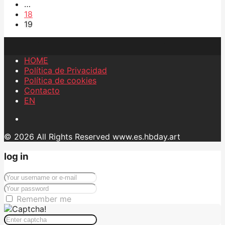
…
18
19
HOME
Política de Privacidad
Política de cookies
Contacto
EN
© 2026 All Rights Reserved www.es.hbday.art
log in
Remember me