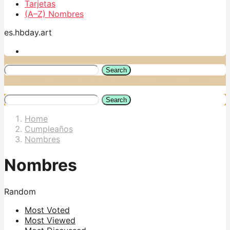
Tarjetas
(A–Z) Nombres
es.hbday.art
Search
Search
Home
Cumpleaños
Nombres
Nombres
Random
Most Voted
Most Viewed