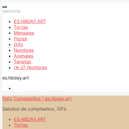
sections
ES.HBDAY.ART
Tortas
Mensajes
Flores
Gifs
Nombres
Animales
Tarjetas
(A–Z) Nombres
es.hbday.art
Feliz Cumpleaños | es.hbday.art
Saludos de cumpleaños, GIFs
ES.HBDAY.ART
Tortas