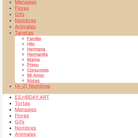
Mensajes
Flores
Gifs
Nombres
Animales
Tarjetas
Familia
Hijo
Hermana
Hermanita
Mama
Primo
Corazones
Mi Amor
Rosas
(A–Z) Nombres
ES.HBDAY.ART
Tortas
Mensajes
Flores
Gifs
Nombres
Animales