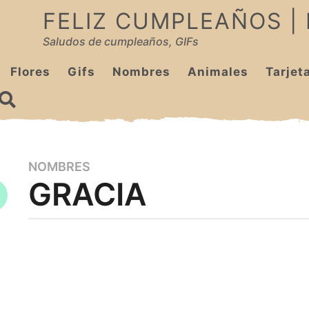
FELIZ CUMPLEAÑOS |
Saludos de cumpleaños, GIFs
Flores
Gifs
Nombres
Animales
Tarjet
NOMBRES
8
GRACIA
m
e
s
e
b
y
s
c
a
u
g
m
p
o