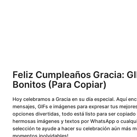
l
8
e
m
a
e
n
o
s
s
e
s
a
g
o
Feliz Cumpleaños Gracia: G
Bonitos (Para Copiar)
Hoy celebramos a Gracia en su día especial. Aquí en
mensajes, GIFs e imágenes para expresar tus mejores
opciones divertidas, todo está listo para ser copiad
hermosas imágenes y textos por WhatsApp o cualqui
selección te ayude a hacer su celebración aún más me
momentos inolvidables!