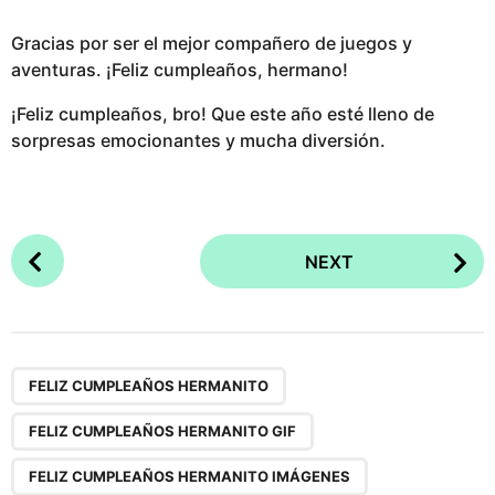
Gracias por ser el mejor compañero de juegos y
aventuras. ¡Feliz cumpleaños, hermano!
¡Feliz cumpleaños, bro! Que este año esté lleno de
sorpresas emocionantes y mucha diversión.
P
NEXT
o
s
t
P
,
,
,
a
FELIZ CUMPLEAÑOS HERMANITO
g
FELIZ CUMPLEAÑOS HERMANITO GIF
i
n
FELIZ CUMPLEAÑOS HERMANITO IMÁGENES