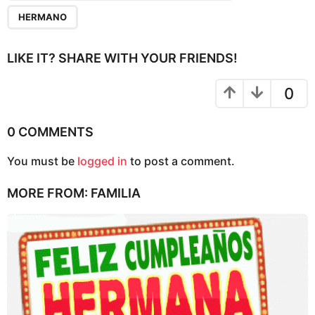
a
HERMANO
t
i
LIKE IT? SHARE WITH YOUR FRIENDS!
o
n
0
0 COMMENTS
You must be
logged in
to post a comment.
MORE FROM:
FAMILIA