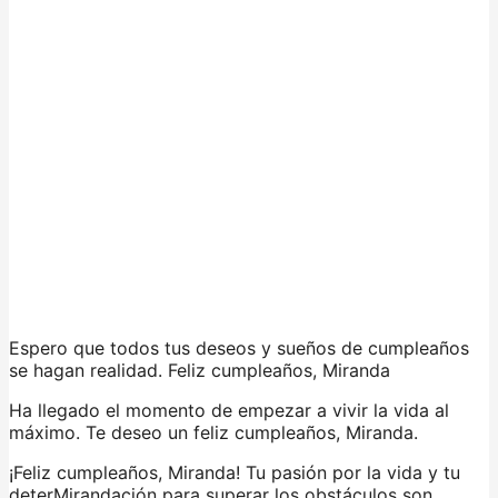
Espero que todos tus deseos y sueños de cumpleaños
se hagan realidad. Feliz cumpleaños, Miranda
Ha llegado el momento de empezar a vivir la vida al
máximo. Te deseo un feliz cumpleaños, Miranda.
¡Feliz cumpleaños, Miranda! Tu pasión por la vida y tu
deterMirandación para superar los obstáculos son