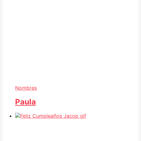
Nombres
Paula