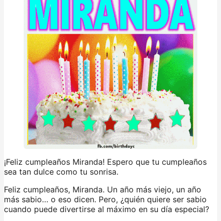
¡Feliz cumpleaños Miranda! Espero que tu cumpleaños
sea tan dulce como tu sonrisa.
Feliz cumpleaños, Miranda. Un año más viejo, un año
más sabio… o eso dicen. Pero, ¿quién quiere ser sabio
cuando puede divertirse al máximo en su día especial?