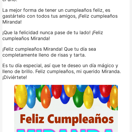
La mejor forma de tener un cumpleaños feliz, es
gastártelo con todos tus amigos, ¡Feliz cumpleaños
Miranda!
¡Que la felicidad nunca pase de tu lado! ¡Feliz
cumpleaños Miranda!
¡Feliz cumpleaños Miranda! Que tu día sea
completamente lleno de risas y tarta.
Es tu día especial, así que te deseo un día mágico y
lleno de brillo. Feliz cumpleaños, mi querido Miranda.
¡Diviértete!