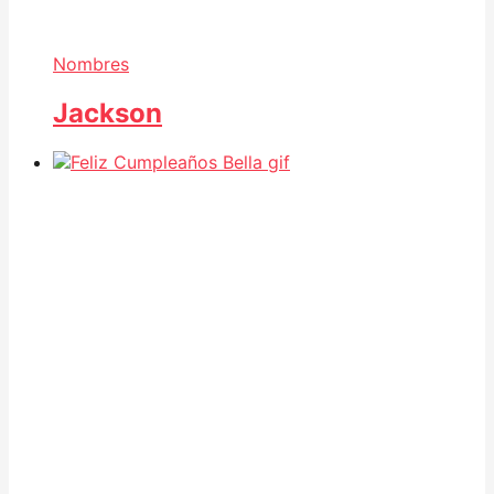
Nombres
Jackson