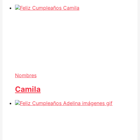
Nombres
Camila