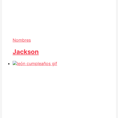
Nombres
Jackson