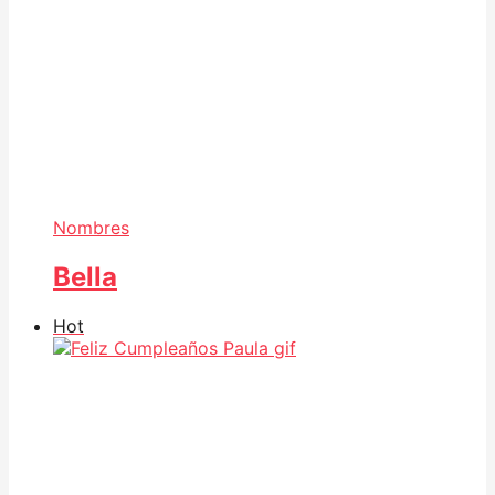
Nombres
Bella
Hot