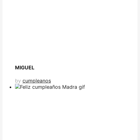
MIGUEL
by
cumpleanos