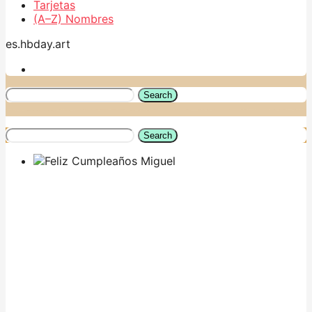
Tarjetas
(A–Z) Nombres
es.hbday.art
Search
Search