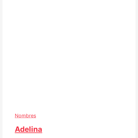
Nombres
Adelina