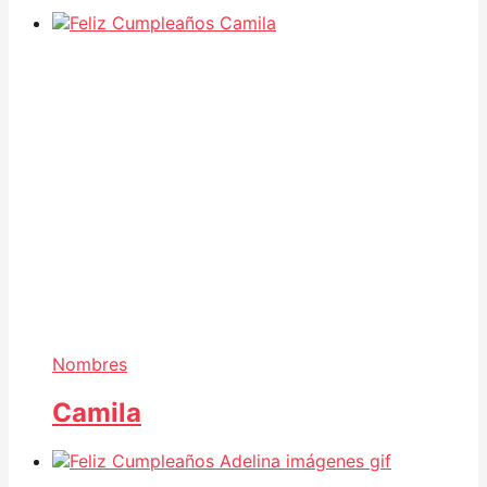
Nombres
Camila