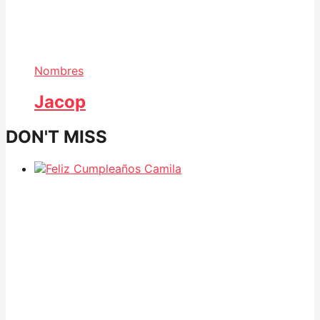
Nombres
Jacop
DON'T MISS