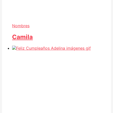
Nombres
Camila