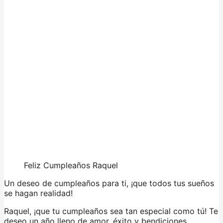
Feliz Cumpleaños Raquel
Un deseo de cumpleaños para ti, ¡que todos tus sueños
se hagan realidad!
Raquel, ¡que tu cumpleaños sea tan especial como tú! Te
deseo un año lleno de amor, éxito y bendiciones