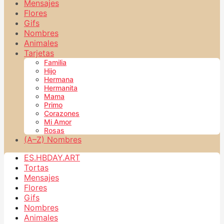
Mensajes
Flores
Gifs
Nombres
Animales
Tarjetas
Familia
Hijo
Hermana
Hermanita
Mama
Primo
Corazones
Mi Amor
Rosas
(A–Z) Nombres
ES.HBDAY.ART
Tortas
Mensajes
Flores
Gifs
Nombres
Animales