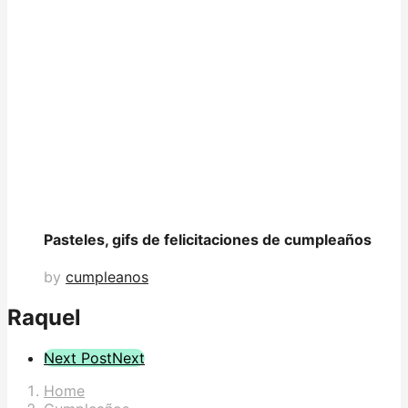
Pasteles, gifs de felicitaciones de cumpleaños
by
cumpleanos
Raquel
Post
Next Post
Next
Pagination
Home