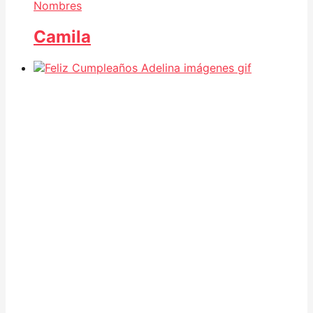
Nombres
Camila