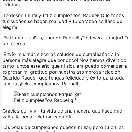
infinitas.
¡Te deseo un muy feliz cumpleaños, Raquel! Que todos
tus sueños se hagan realidad y tu corazón se llene de
alegría.
¡Feliz cumpleaños, querido Raquel! ¡Te deseo lo mejor! Tu
fan eterna.
¡Envío mis más sinceros saludos de cumpleaños a la
persona más alegre que conozco! Nos hemos divertido
tanto juntos este año que ni siquiera puedo comenzar a
expresar mi gratitud por nuestra asombrosa relación.
Querido Raquel, que tengas felicidad y éxito para toda
la vida. ¡Feliz cumpleaños, Raquel!
Feliz cumpleaños Raquel gif
Gracias por vivir tu vida de una manera que hace que
valga la pena celebrar cada día.
Las velas de cumpleaños pueden brillar, pero tú brillas