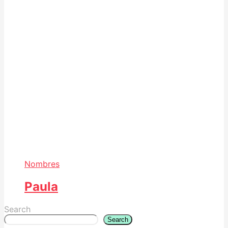
Nombres
Paula
Search
Search