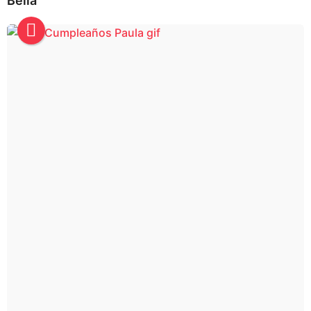
Bella