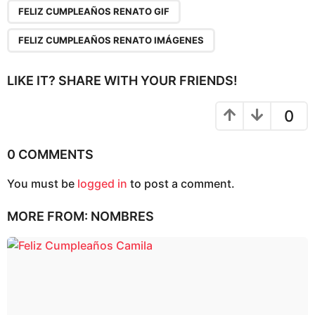
g
FELIZ CUMPLEAÑOS RENATO GIF
i
n
FELIZ CUMPLEAÑOS RENATO IMÁGENES
a
t
LIKE IT? SHARE WITH YOUR FRIENDS!
i
o
0
n
0 COMMENTS
You must be
logged in
to post a comment.
MORE FROM:
NOMBRES