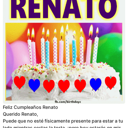
Feliz Cumpleaños Renato
Querido Renato,
Puede que no esté físicamente presente para estar a tu
lado mientras cortas la torta, ¡pero hoy estarás en mis