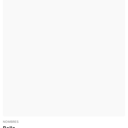
NOMBRES