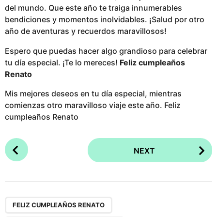
del mundo. Que este año te traiga innumerables
bendiciones y momentos inolvidables. ¡Salud por otro
año de aventuras y recuerdos maravillosos!
Espero que puedas hacer algo grandioso para celebrar
tu día especial. ¡Te lo mereces!
Feliz cumpleaños
Renato
Mis mejores deseos en tu día especial, mientras
comienzas otro maravilloso viaje este año. Feliz
cumpleaños Renato
P
NEXT
o
s
t
P
,
,
a
FELIZ CUMPLEAÑOS RENATO