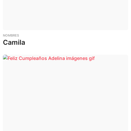
NOMBRES
Camila