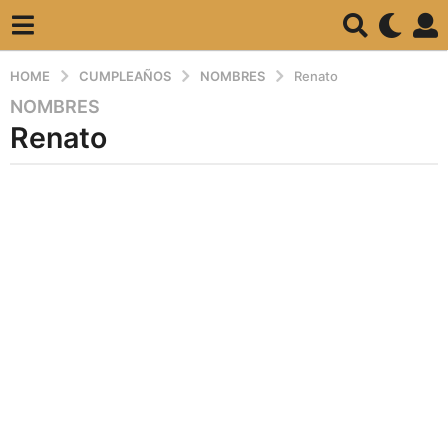
HOME
CUMPLEAÑOS
NOMBRES
Renato
NOMBRES
3
Renato
m
e
s
b
e
y
c
s
u
a
m
g
p
l
o
e
3
a
m
n
e
o
s
s
e
s