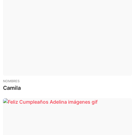
NOMBRES
Camila