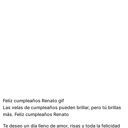
Feliz cumpleaños Renato gif
Las velas de cumpleaños pueden brillar, pero tú brillas
más. Feliz cumpleaños Renato
Te deseo un día lleno de amor, risas y toda la felicidad