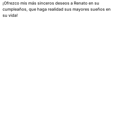
¡Ofrezco mis más sinceros deseos a Renato en su
cumpleaños, que haga realidad sus mayores sueños en
su vida!