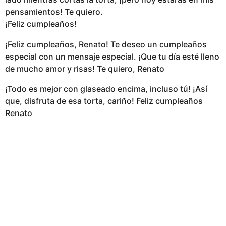
pensamientos! Te quiero.
¡Feliz cumpleaños!
¡Feliz cumpleaños, Renato! Te deseo un cumpleaños
especial con un mensaje especial. ¡Que tu día esté lleno
de mucho amor y risas! Te quiero, Renato
¡Todo es mejor con glaseado encima, incluso tú! ¡Así
que, disfruta de esa torta, cariño! Feliz cumpleaños
Renato