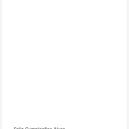
Feliz Cumpleaños Alyss