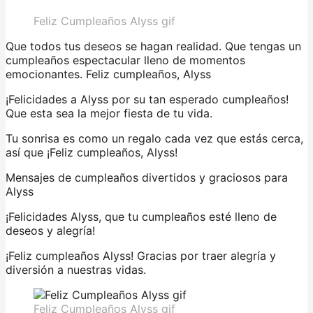
Feliz Cumpleaños Alyss gif
Que todos tus deseos se hagan realidad. Que tengas un
cumpleaños espectacular lleno de momentos
emocionantes. Feliz cumpleaños, Alyss
¡Felicidades a Alyss por su tan esperado cumpleaños!
Que esta sea la mejor fiesta de tu vida.
Tu sonrisa es como un regalo cada vez que estás cerca,
así que ¡Feliz cumpleaños, Alyss!
Mensajes de cumpleaños divertidos y graciosos para
Alyss
¡Felicidades Alyss, que tu cumpleaños esté lleno de
deseos y alegría!
¡Feliz cumpleaños Alyss! Gracias por traer alegría y
diversión a nuestras vidas.
Feliz Cumpleaños Alyss gif