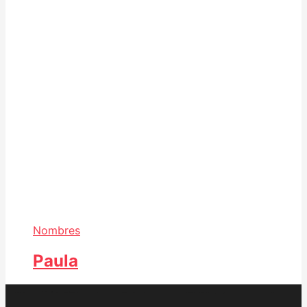
Nombres
Paula