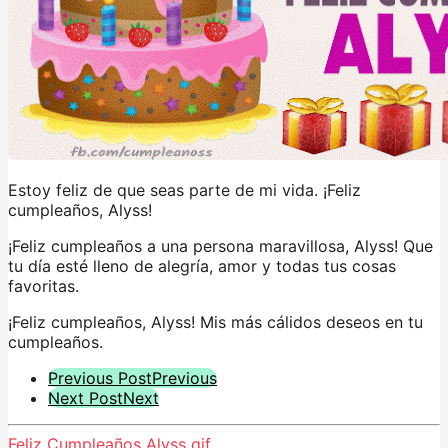
Estoy feliz de que seas parte de mi vida. ¡Feliz
cumpleaños, Alyss!
¡Feliz cumpleaños a una persona maravillosa, Alyss! Que
tu día esté lleno de alegría, amor y todas tus cosas
favoritas.
¡Feliz cumpleaños, Alyss! Mis más cálidos deseos en tu
cumpleaños.
Post
Previous Post
Previous
Next Post
Next
Pagination
Feliz Cumpleaños Alyss gif