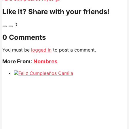
Like it? Share with your friends!
0
0 Comments
You must be
logged in
to post a comment.
More From:
Nombres