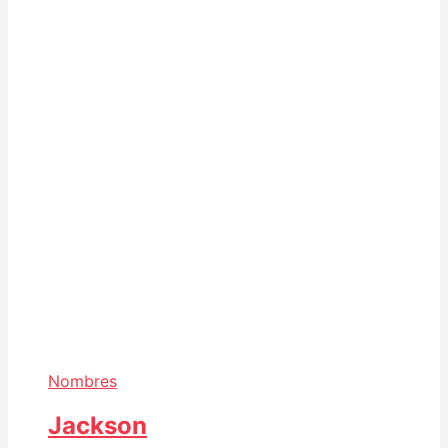
Nombres
Jackson