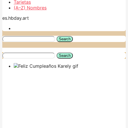
Tarjetas
(A–Z) Nombres
es.hbday.art
Search
Search