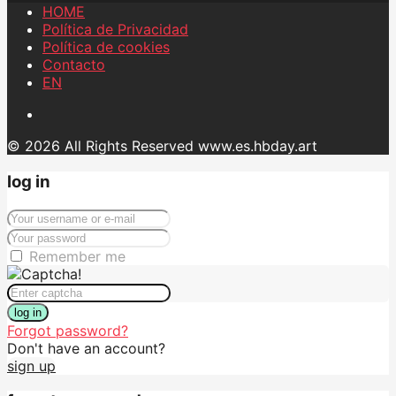
HOME
Política de Privacidad
Política de cookies
Contacto
EN
© 2026 All Rights Reserved www.es.hbday.art
log in
Remember me
log in
Forgot password?
Don't have an account?
sign up