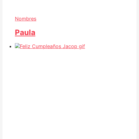
Nombres
Paula