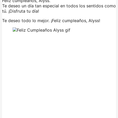
Feliz cumpleaños, Alyss.
Te deseo un día tan especial en todos los sentidos como
tú. ¡Disfruta tu día!
Te deseo todo lo mejor. ¡Feliz cumpleaños, Alyss!