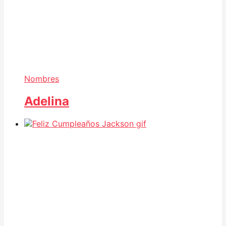
Nombres
Adelina