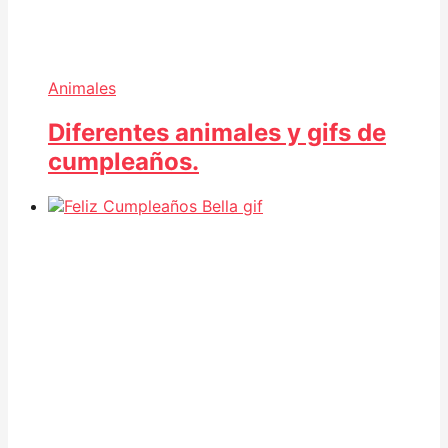
Animales
Diferentes animales y gifs de
cumpleaños.