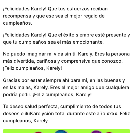
¡Felicidades Karely! Que tus esfuerzos reciban
recompensa y que ese sea el mejor regalo de
cumpleaños.
¡Felicidades Karely! Que el éxito siempre esté presente y
que tu cumpleaños sea el más emocionante.
No puedo imaginar mi vida sin ti, Karely. Eres la persona
más divertida, cariñosa y comprensiva que conozco.
¡Feliz cumpleaños, Karely!
Gracias por estar siempre ahí para mí, en las buenas y
en las malas, Karely. Eres el mejor amigo que cualquiera
podría pedir. ¡Feliz cumpleaños, Karely!
Te deseo salud perfecta, cumplimiento de todos tus
deseos e iluKarelyción total durante este año xxxx. Feliz
cumpleaños, Karely