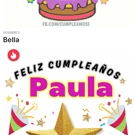
NOMBRES
Bella