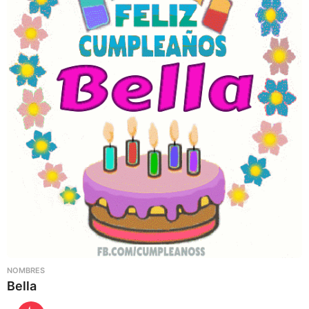
NOMBRES
Bella