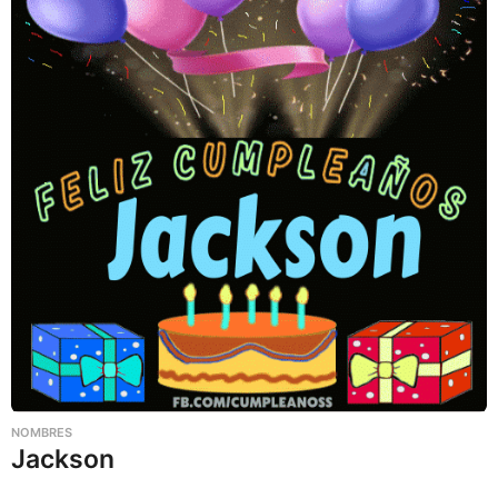
NOMBRES
Jackson