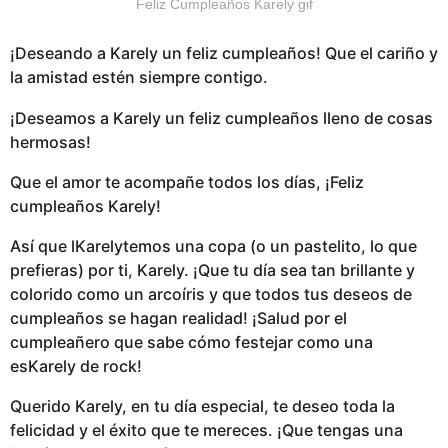
Feliz Cumpleaños Karely gif
¡Deseando a Karely un feliz cumpleaños! Que el cariño y
la amistad estén siempre contigo.
¡Deseamos a Karely un feliz cumpleaños lleno de cosas
hermosas!
Que el amor te acompañe todos los días, ¡Feliz
cumpleaños Karely!
Así que lKarelytemos una copa (o un pastelito, lo que
prefieras) por ti, Karely. ¡Que tu día sea tan brillante y
colorido como un arcoíris y que todos tus deseos de
cumpleaños se hagan realidad! ¡Salud por el
cumpleañero que sabe cómo festejar como una
esKarely de rock!
Querido Karely, en tu día especial, te deseo toda la
felicidad y el éxito que te mereces. ¡Que tengas una