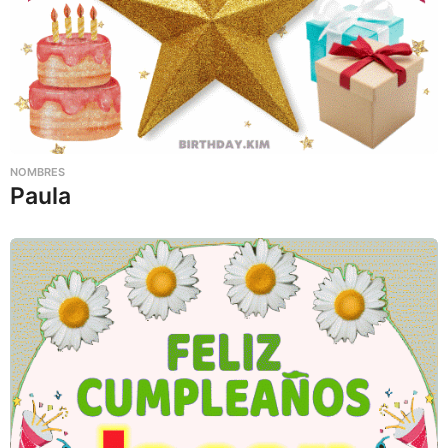
NOMBRES
Paula