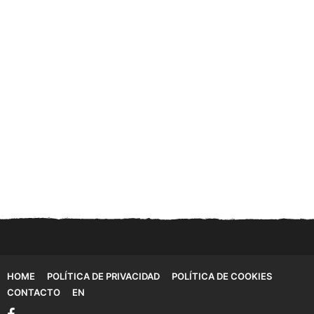
HOME
POLÍTICA DE PRIVACIDAD
POLÍTICA DE COOKIES
CONTACTO
EN