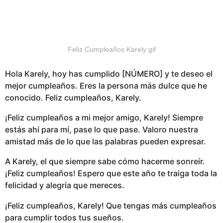
Feliz Cumpleaños Karely gif
Hola Karely, hoy has cumplido [NÚMERO] y te deseo el
mejor cumpleaños. Eres la persona más dulce que he
conocido. Feliz cumpleaños, Karely.
¡Feliz cumpleaños a mi mejor amigo, Karely! Siempre
estás ahí para mí, pase lo que pase. Valoro nuestra
amistad más de lo que las palabras pueden expresar.
A Karely, el que siempre sabe cómo hacerme sonreír.
¡Feliz cumpleaños! Espero que este año te traiga toda la
felicidad y alegría que mereces.
¡Feliz cumpleaños, Karely! Que tengas más cumpleaños
para cumplir todos tus sueños.