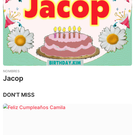
NOMBRES
Jacop
DON'T MISS