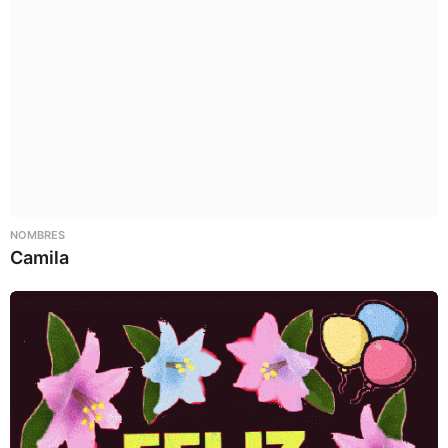
NOMBRES
Camila