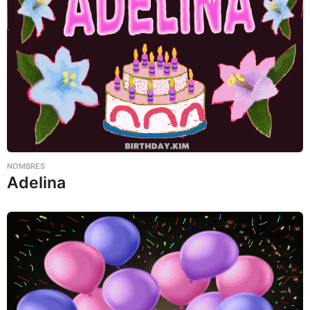
NOMBRES
Adelina