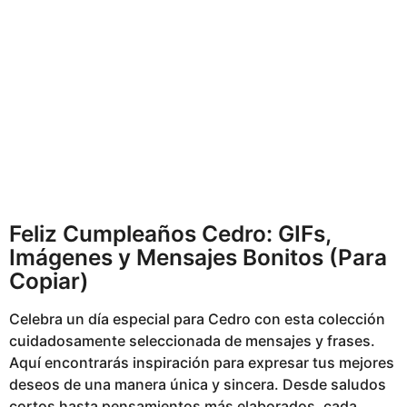
s
a
g
o
Feliz Cumpleaños Cedro: GIFs,
Imágenes y Mensajes Bonitos (Para
Copiar)
Celebra un día especial para Cedro con esta colección
cuidadosamente seleccionada de mensajes y frases.
Aquí encontrarás inspiración para expresar tus mejores
deseos de una manera única y sincera. Desde saludos
cortos hasta pensamientos más elaborados, cada