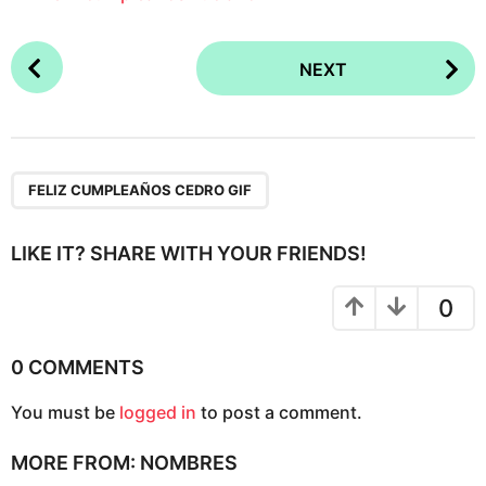
P
NEXT
o
s
t
P
a
FELIZ CUMPLEAÑOS CEDRO GIF
g
i
LIKE IT? SHARE WITH YOUR FRIENDS!
n
a
0
t
i
0 COMMENTS
o
You must be
logged in
to post a comment.
n
MORE FROM:
NOMBRES