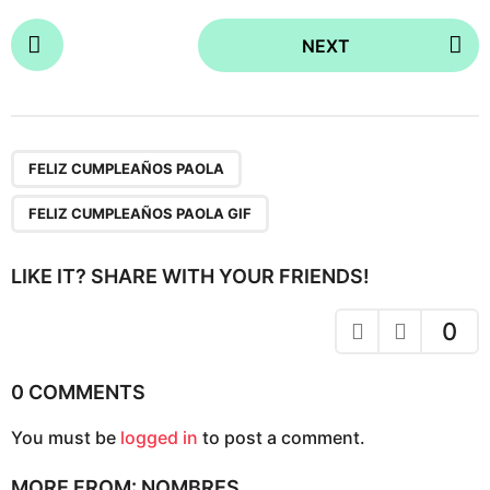
P
NEXT
o
s
t
P
,
a
FELIZ CUMPLEAÑOS PAOLA
g
FELIZ CUMPLEAÑOS PAOLA GIF
i
n
LIKE IT? SHARE WITH YOUR FRIENDS!
a
t
0
i
o
0 COMMENTS
n
You must be
logged in
to post a comment.
MORE FROM:
NOMBRES