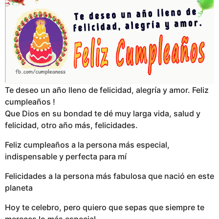
Te deseo un año lleno de felicidad, alegría y amor. Feliz
cumpleaños !
Que Dios en su bondad te dé muy larga vida, salud y
felicidad, otro año más, felicidades.
Feliz cumpleaños a la persona más especial,
indispensable y perfecta para mí
Felicidades a la persona más fabulosa que nació en este
planeta
Hoy te celebro, pero quiero que sepas que siempre te