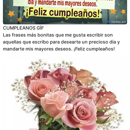
CUMPLEANOS GİF
Las frases más bonitas que me gusta escribir son
aquellas que escribo para desearte un precioso día y
mandarte mis mayores deseos. ¡Feliz cumpleaños!