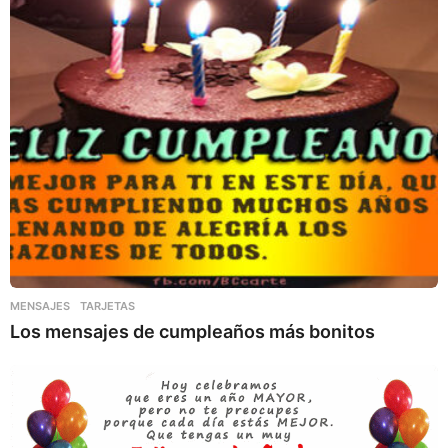
MENSAJES
,
TARJETAS
Los mensajes de cumpleaños más bonitos