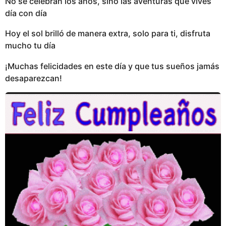
No se celebran los años, sino las aventuras que vives
día con día
Hoy el sol brilló de manera extra, solo para ti, disfruta
mucho tu día
¡Muchas felicidades en este día y que tus sueños jamás
desaparezcan!