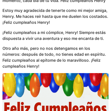
momento, cada día de tu vida. Feliz cumpleaños Henry
Estoy muy agradecida de tenerte como mi mejor amiga,
Henry. Me haces reír hasta que me duelen los costados.
¡Feliz cumpleaños Henry!
¡Feliz cumpleaños a mi cómplice, Henry! Siempre estás
dispuesta a vivir una aventura y eso me encanta de ti.
Otro año más, pero no nos detengamos en los
números: después de todo, no tienes edad en espíritu.
Feliz cumpleaños al epítome de lo maravilloso. ¡Feliz
cumpleaños Henry!