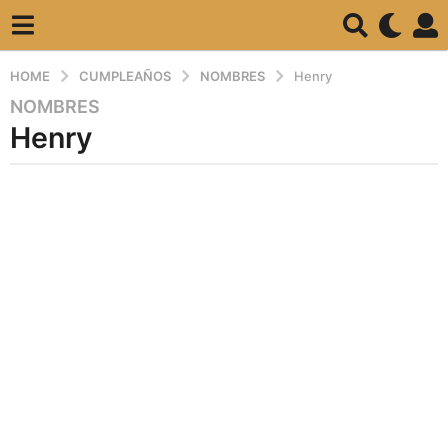
HOME
CUMPLEAÑOS
NOMBRES
Henry
NOMBRES
3
Henry
m
e
s
b
e
y
c
s
u
a
m
g
p
l
o
e
3
a
m
n
e
o
s
s
e
s