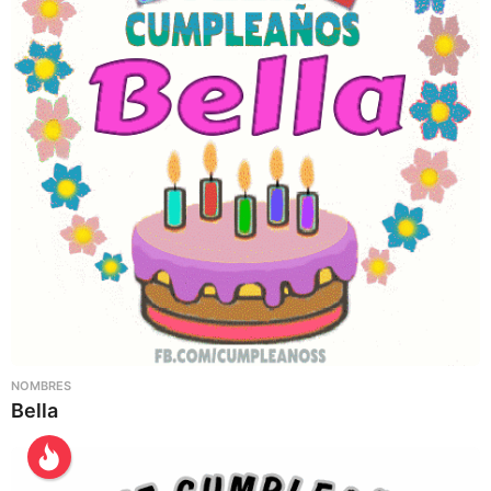
NOMBRES
Bella