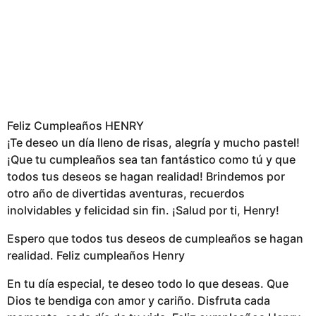
Feliz Cumpleaños HENRY
¡Te deseo un día lleno de risas, alegría y mucho pastel!
¡Que tu cumpleaños sea tan fantástico como tú y que
todos tus deseos se hagan realidad! Brindemos por
otro año de divertidas aventuras, recuerdos
inolvidables y felicidad sin fin. ¡Salud por ti, Henry!
Espero que todos tus deseos de cumpleaños se hagan
realidad. Feliz cumpleaños Henry
En tu día especial, te deseo todo lo que deseas. Que
Dios te bendiga con amor y cariño. Disfruta cada