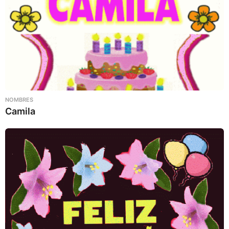
NOMBRES
Camila