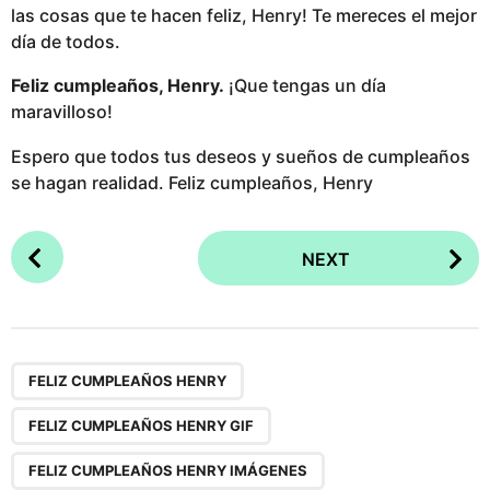
las cosas que te hacen feliz, Henry! Te mereces el mejor
día de todos.
Feliz cumpleaños, Henry.
¡Que tengas un día
maravilloso!
Espero que todos tus deseos y sueños de cumpleaños
se hagan realidad. Feliz cumpleaños, Henry
P
NEXT
o
s
t
P
,
,
a
FELIZ CUMPLEAÑOS HENRY
g
FELIZ CUMPLEAÑOS HENRY GIF
i
n
FELIZ CUMPLEAÑOS HENRY IMÁGENES