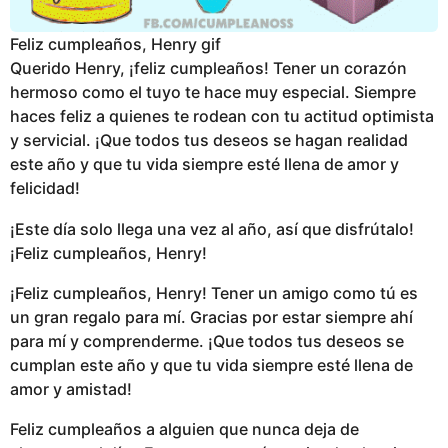
Feliz cumpleaños, Henry gif
Querido Henry, ¡feliz cumpleaños! Tener un corazón
hermoso como el tuyo te hace muy especial. Siempre
haces feliz a quienes te rodean con tu actitud optimista
y servicial. ¡Que todos tus deseos se hagan realidad
este año y que tu vida siempre esté llena de amor y
felicidad!
¡Este día solo llega una vez al año, así que disfrútalo!
¡Feliz cumpleaños, Henry!
¡Feliz cumpleaños, Henry! Tener un amigo como tú es
un gran regalo para mí. Gracias por estar siempre ahí
para mí y comprenderme. ¡Que todos tus deseos se
cumplan este año y que tu vida siempre esté llena de
amor y amistad!
Feliz cumpleaños a alguien que nunca deja de