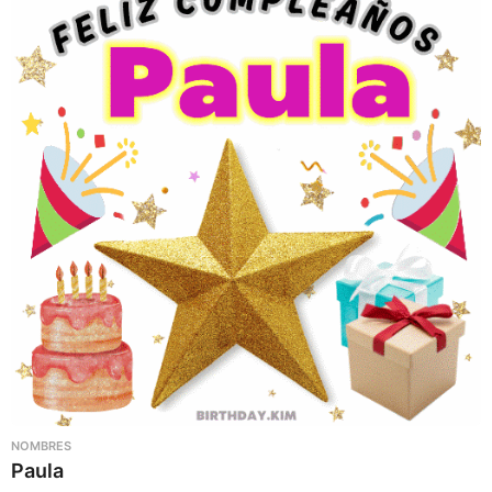
NOMBRES
Paula