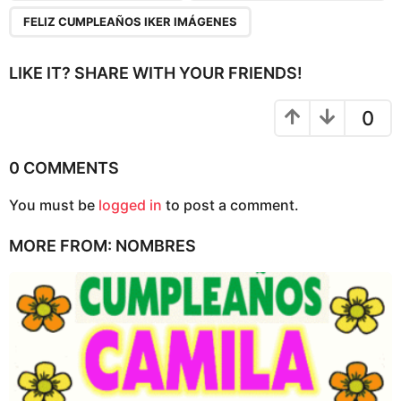
g
FELIZ CUMPLEAÑOS IKER IMÁGENES
i
n
LIKE IT? SHARE WITH YOUR FRIENDS!
a
t
0
i
o
0 COMMENTS
n
You must be
logged in
to post a comment.
MORE FROM:
NOMBRES