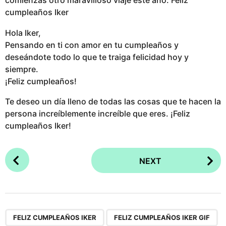
comienzas otro maravilloso viaje este año. Feliz
cumpleaños Iker
Hola Iker,
Pensando en ti con amor en tu cumpleaños y
deseándote todo lo que te traiga felicidad hoy y
siempre.
¡Feliz cumpleaños!
Te deseo un día lleno de todas las cosas que te hacen la
persona increíblemente increíble que eres. ¡Feliz
cumpleaños Iker!
P
NEXT
o
s
t
P
,
,
a
FELIZ CUMPLEAÑOS IKER
FELIZ CUMPLEAÑOS IKER GIF