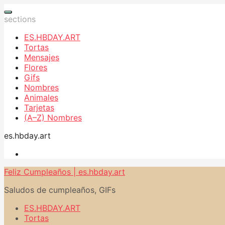
sections
ES.HBDAY.ART
Tortas
Mensajes
Flores
Gifs
Nombres
Animales
Tarjetas
(A–Z) Nombres
es.hbday.art
Feliz Cumpleaños | es.hbday.art
Saludos de cumpleaños, GIFs
ES.HBDAY.ART
Tortas