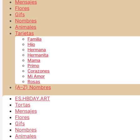
Mensajes
Flores
Gifs
Nombres
Animales
Tarjetas
Familia
Hijo
Hermana
Hermanita
Mama
Primo
Corazones
Mi Amor
Rosas
(A–Z) Nombres
ES.HBDAY.ART
Tortas
Mensajes
Flores
Gifs
Nombres
Animales