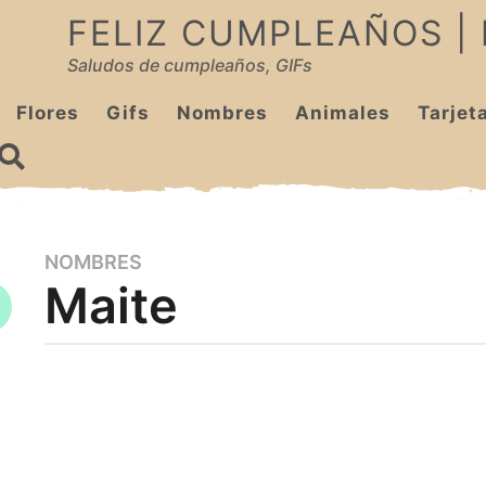
FELIZ CUMPLEAÑOS |
Saludos de cumpleaños, GIFs
Flores
Gifs
Nombres
Animales
Tarjet
NOMBRES
3
Maite
m
e
s
e
b
y
s
c
a
u
g
m
p
o