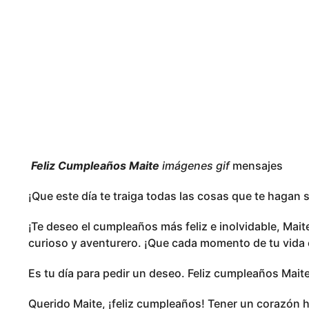
l
3
e
m
a
e
n
o
s
s
e
s
a
g
o
Feliz Cumpleaños Maite
imágenes gif
mensajes
¡Que este día te traiga todas las cosas que te hagan 
¡Te deseo el cumpleaños más feliz e inolvidable, Mai
curioso y aventurero. ¡Que cada momento de tu vida 
Es tu día para pedir un deseo. Feliz cumpleaños Mait
Querido Maite, ¡feliz cumpleaños! Tener un corazón 