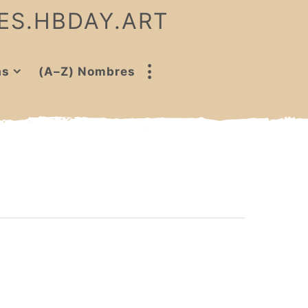
 ES.HBDAY.ART
as
(A–Z) Nombres