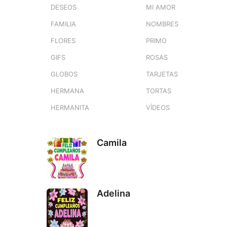
DESEOS
MI AMOR
FAMILIA
NOMBRES
FLORES
PRIMO
GIFS
ROSAS
GLOBOS
TARJETAS
HERMANA
TORTAS
HERMANITA
VÍDEOS
Camila
Adelina