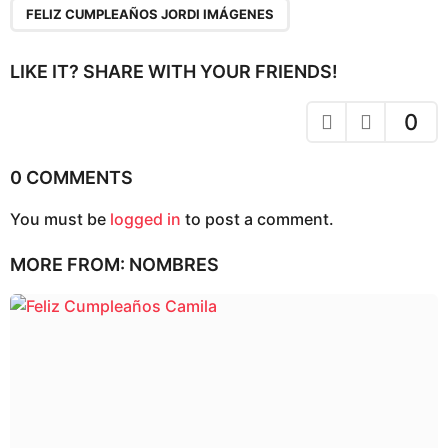
n
FELIZ CUMPLEAÑOS JORDI IMÁGENES
a
t
LIKE IT? SHARE WITH YOUR FRIENDS!
i
o
0
n
0 COMMENTS
You must be
logged in
to post a comment.
MORE FROM:
NOMBRES