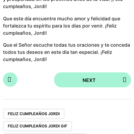
cumpleaños, Jordi!
Que este día encuentre mucho amor y felicidad que
fortalezca tu espíritu para los días por venir. ¡Feliz
cumpleaños, Jordi!
Que el Señor escuche todas tus oraciones y te conceda
todos tus deseos en este día tan especial. ¡Feliz
cumpleaños, Jordi!
P
NEXT
o
s
t
P
,
,
a
FELIZ CUMPLEAÑOS JORDI
g
FELIZ CUMPLEAÑOS JORDI GIF
i