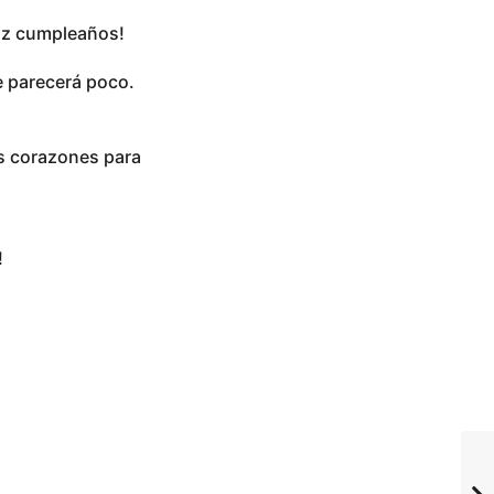
liz cumpleaños!
e parecerá poco.
os corazones para
!