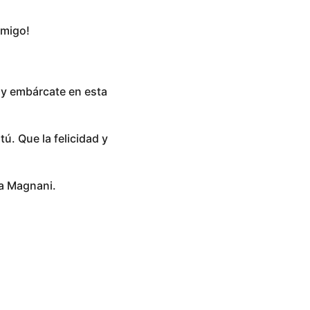
amigo!
r y embárcate en esta
ú. Que la felicidad y
a Magnani.