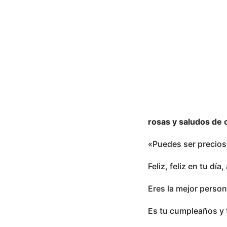
l
ñ
e
o
a
a
n
o
g
s
o
rosas y saludos de 
«Puedes ser preciosa
Feliz, feliz en tu d
Eres la mejor person
Es tu cumpleaños y 