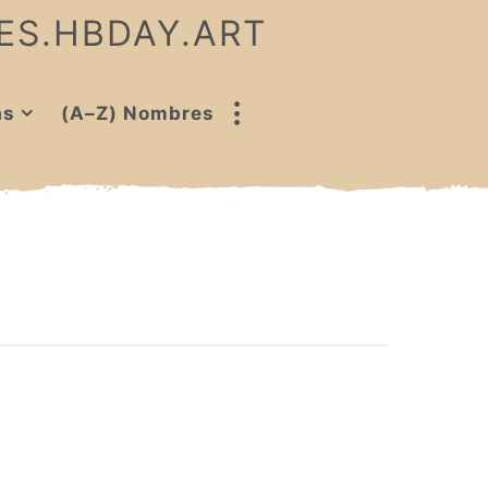
 ES.HBDAY.ART
as
(A–Z) Nombres