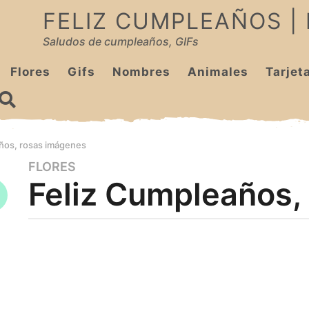
FELIZ CUMPLEAÑOS |
Saludos de cumpleaños, GIFs
Flores
Gifs
Nombres
Animales
Tarjet
ños, rosas imágenes
FLORES
1
Feliz Cumpleaños,
0
m
e
s
b
y
e
c
s
u
a
m
p
g