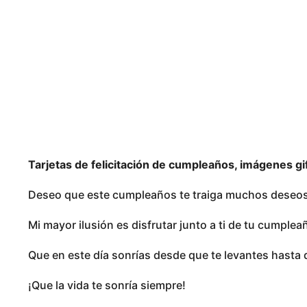
l
o
e
8
a
m
n
o
e
s
s
e
s
a
g
o
Tarjetas de felicitación de cumpleaños, imágenes g
Deseo que este cumpleaños te traiga muchos deseos 
Mi mayor ilusión es disfrutar junto a ti de tu cumplea
Que en este día sonrías desde que te levantes hasta 
¡Que la vida te sonría siempre!