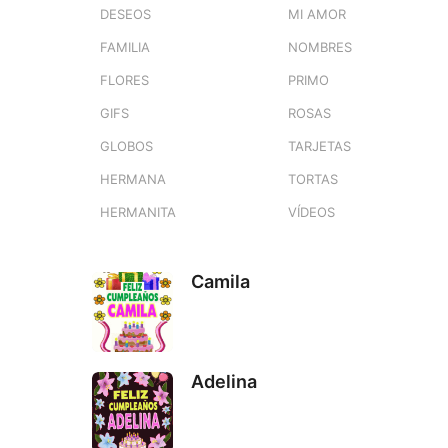
DESEOS
MI AMOR
FAMILIA
NOMBRES
FLORES
PRIMO
GIFS
ROSAS
GLOBOS
TARJETAS
HERMANA
TORTAS
HERMANITA
VÍDEOS
Camila
Adelina