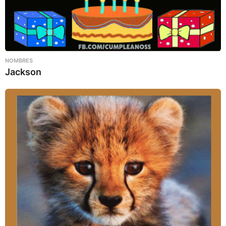
NOMBRES
Jackson