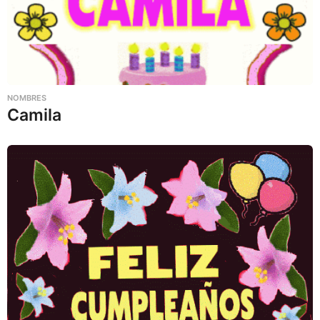
NOMBRES
Camila