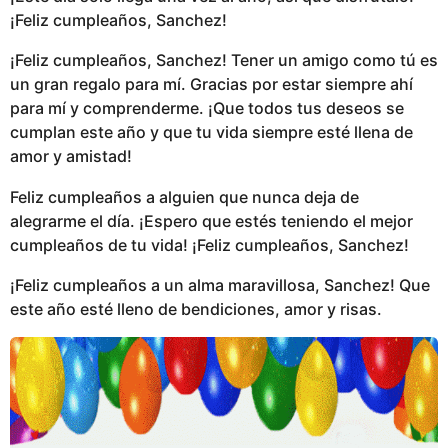
¡Feliz cumpleaños, Sanchez!
¡Feliz cumpleaños, Sanchez! Tener un amigo como tú es
un gran regalo para mí. Gracias por estar siempre ahí
para mí y comprenderme. ¡Que todos tus deseos se
cumplan este año y que tu vida siempre esté llena de
amor y amistad!
Feliz cumpleaños a alguien que nunca deja de
alegrarme el día. ¡Espero que estés teniendo el mejor
cumpleaños de tu vida! ¡Feliz cumpleaños, Sanchez!
¡Feliz cumpleaños a un alma maravillosa, Sanchez! Que
este año esté lleno de bendiciones, amor y risas.