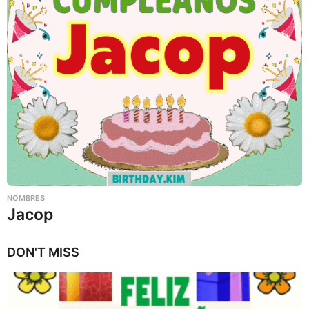
NOMBRES
Jacop
DON'T MISS