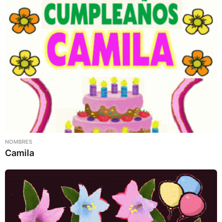
NOMBRES
Camila