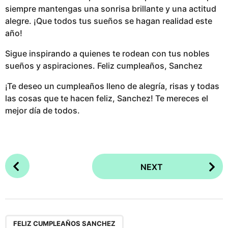
siempre mantengas una sonrisa brillante y una actitud
alegre. ¡Que todos tus sueños se hagan realidad este
año!
Sigue inspirando a quienes te rodean con tus nobles
sueños y aspiraciones. Feliz cumpleaños, Sanchez
¡Te deseo un cumpleaños lleno de alegría, risas y todas
las cosas que te hacen feliz, Sanchez! Te mereces el
mejor día de todos.
P
NEXT
o
s
t
P
,
,
a
FELIZ CUMPLEAÑOS SANCHEZ