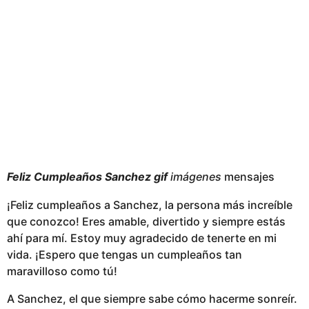
Feliz Cumpleaños Sanchez gif
imágenes
mensajes
¡Feliz cumpleaños a Sanchez, la persona más increíble
que conozco! Eres amable, divertido y siempre estás
ahí para mí. Estoy muy agradecido de tenerte en mi
vida. ¡Espero que tengas un cumpleaños tan
maravilloso como tú!
A Sanchez, el que siempre sabe cómo hacerme sonreír.