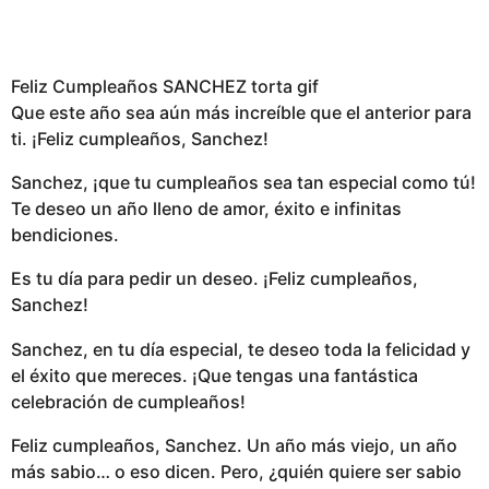
Feliz Cumpleaños SANCHEZ torta gif
Que este año sea aún más increíble que el anterior para
ti. ¡Feliz cumpleaños, Sanchez!
Sanchez, ¡que tu cumpleaños sea tan especial como tú!
Te deseo un año lleno de amor, éxito e infinitas
bendiciones.
Es tu día para pedir un deseo. ¡Feliz cumpleaños,
Sanchez!
Sanchez, en tu día especial, te deseo toda la felicidad y
el éxito que mereces. ¡Que tengas una fantástica
celebración de cumpleaños!
Feliz cumpleaños, Sanchez. Un año más viejo, un año
más sabio… o eso dicen. Pero, ¿quién quiere ser sabio