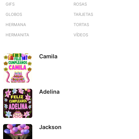
GIFS
ROSAS
GLOBOS
TARJETAS
HERMANA
TORTAS
HERMANITA
VÍDEOS
Camila
Adelina
Jackson