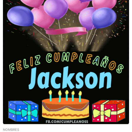
NOMBRES