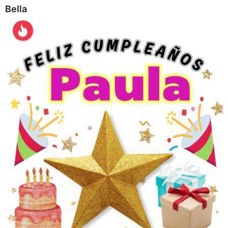
Bella