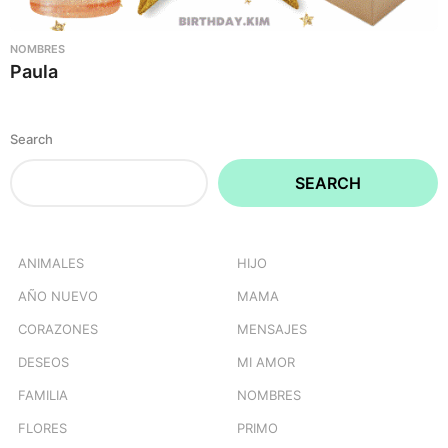
NOMBRES
Paula
Search
SEARCH
ANIMALES
HIJO
AÑO NUEVO
MAMA
CORAZONES
MENSAJES
DESEOS
MI AMOR
FAMILIA
NOMBRES
FLORES
PRIMO