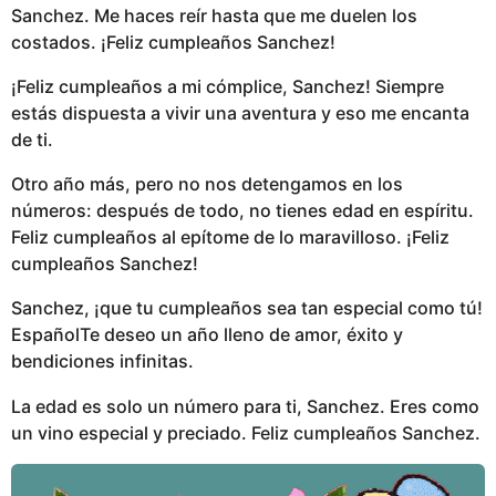
Sanchez. Me haces reír hasta que me duelen los
costados. ¡Feliz cumpleaños Sanchez!
¡Feliz cumpleaños a mi cómplice, Sanchez! Siempre
estás dispuesta a vivir una aventura y eso me encanta
de ti.
Otro año más, pero no nos detengamos en los
números: después de todo, no tienes edad en espíritu.
Feliz cumpleaños al epítome de lo maravilloso. ¡Feliz
cumpleaños Sanchez!
Sanchez, ¡que tu cumpleaños sea tan especial como tú!
EspañolTe deseo un año lleno de amor, éxito y
bendiciones infinitas.
La edad es solo un número para ti, Sanchez. Eres como
un vino especial y preciado. Feliz cumpleaños Sanchez.