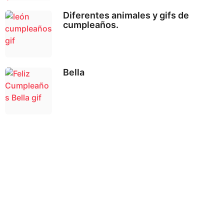
Diferentes animales y gifs de
cumpleaños.
Bella