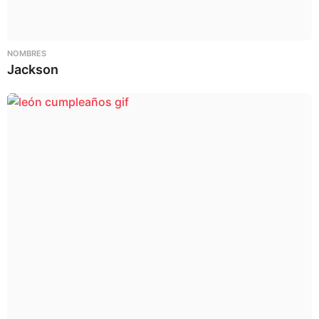
NOMBRES
Jackson