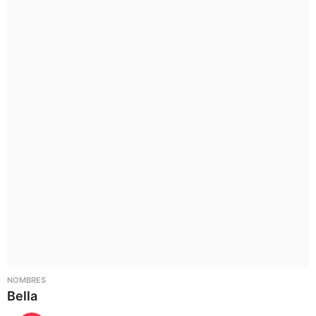
NOMBRES
Bella