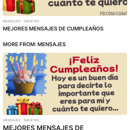
MENSAJES
,
TARJETAS
MEJORES MENSAJES DE CUMPLEAÑOS
MORE FROM:
MENSAJES
MENSAJES
,
TARJETAS
MEJORES MENSAJES DE