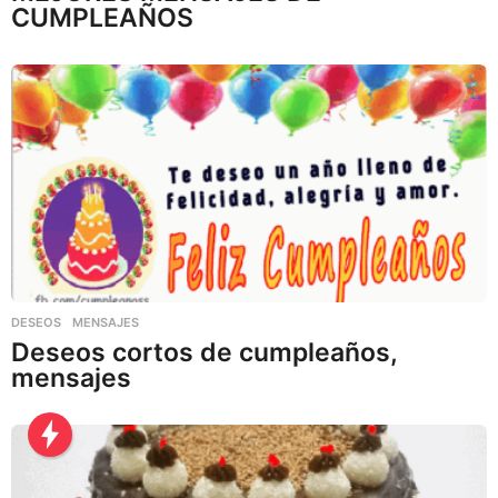
CUMPLEAÑOS
DESEOS
,
MENSAJES
Deseos cortos de cumpleaños,
mensajes