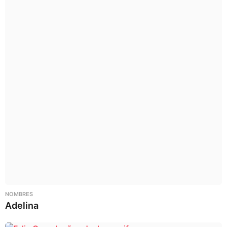
NOMBRES
Adelina