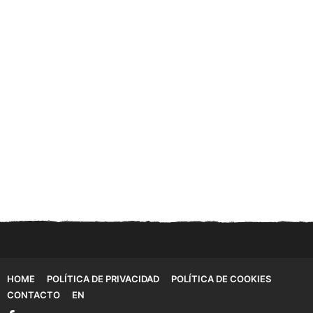
HOME
POLÍTICA DE PRIVACIDAD
POLÍTICA DE COOKIES
CONTACTO
EN