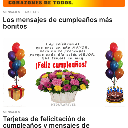
MENSAJES
,
TARJETAS
Los mensajes de cumpleaños más
bonitos
MENSAJES
Tarjetas de felicitación de
cumpleaños y mensajes de