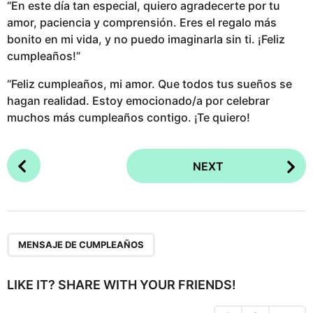
“En este día tan especial, quiero agradecerte por tu
amor, paciencia y comprensión. Eres el regalo más
bonito en mi vida, y no puedo imaginarla sin ti. ¡Feliz
cumpleaños!”
“Feliz cumpleaños, mi amor. Que todos tus sueños se
hagan realidad. Estoy emocionado/a por celebrar
muchos más cumpleaños contigo. ¡Te quiero!
P
NEXT
o
s
t
P
a
MENSAJE DE CUMPLEAÑOS
g
i
LIKE IT? SHARE WITH YOUR FRIENDS!
n