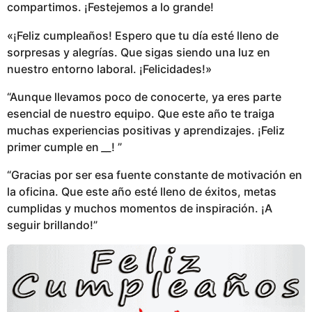
compartimos. ¡Festejemos a lo grande!
«¡Feliz cumpleaños! Espero que tu día esté lleno de
sorpresas y alegrías. Que sigas siendo una luz en
nuestro entorno laboral. ¡Felicidades!»
“Aunque llevamos poco de conocerte, ya eres parte
esencial de nuestro equipo. Que este año te traiga
muchas experiencias positivas y aprendizajes. ¡Feliz
primer cumple en
__
! ”
“Gracias por ser esa fuente constante de motivación en
la oficina. Que este año esté lleno de éxitos, metas
cumplidas y muchos momentos de inspiración. ¡A
seguir brillando!”