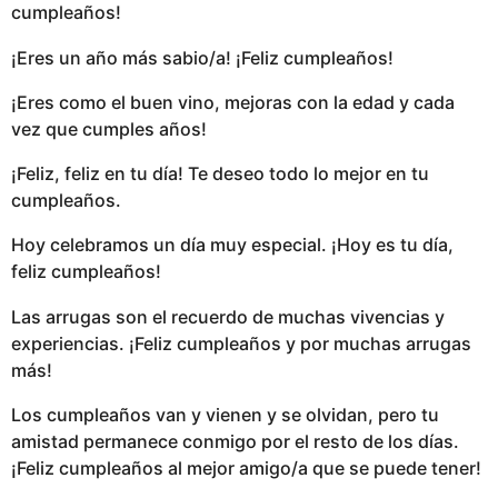
cumpleaños!
¡Eres un año más sabio/a! ¡Feliz cumpleaños!
¡Eres como el buen vino, mejoras con la edad y cada
vez que cumples años!
¡Feliz, feliz en tu día! Te deseo todo lo mejor en tu
cumpleaños.
Hoy celebramos un día muy especial. ¡Hoy es tu día,
feliz cumpleaños!
Las arrugas son el recuerdo de muchas vivencias y
experiencias. ¡Feliz cumpleaños y por muchas arrugas
más!
Los cumpleaños van y vienen y se olvidan, pero tu
amistad permanece conmigo por el resto de los días.
¡Feliz cumpleaños al mejor amigo/a que se puede tener!