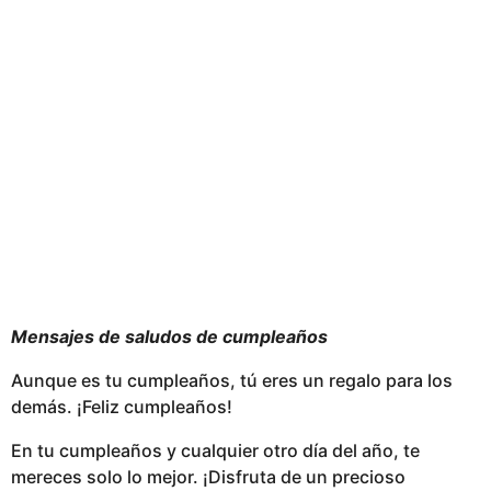
Mensajes de saludos de cumpleaños
Aunque es tu cumpleaños, tú eres un regalo para los
demás. ¡Feliz cumpleaños!
En tu cumpleaños y cualquier otro día del año, te
mereces solo lo mejor. ¡Disfruta de un precioso