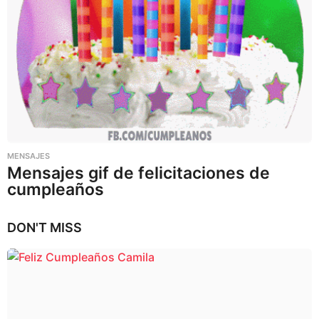
MENSAJES
Mensajes gif de felicitaciones de
cumpleaños
DON'T MISS