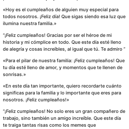
«Hoy es el cumpleaños de alguien muy especial para
todos nosotros. ¡Feliz día! Que sigas siendo esa luz que
ilumina nuestra familia.»
“¡Feliz cumpleaños! Gracias por ser el héroe de mi
historia y mi cómplice en todo. Que este día esté lleno
de alegría y cosas increíbles, al igual que tú. Te admiro ”
«Para el pilar de nuestra familia: ¡Feliz cumpleaños! Que
tu día esté lleno de amor, y momentos que te llenen de
sonrisas.»
«En este día tan importante, quiero recordarte cuánto
significas para la familia y lo importante que eres para
nosotros. ¡Feliz cumpleaños!»
“¡Feliz cumpleaños! No solo eres un gran compañero de
trabajo, sino también un amigo increíble. Que este día
te traiga tantas risas como los memes que